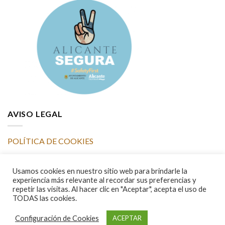
AVISO LEGAL
POLÍTICA DE COOKIES
POLÍTICA DE PRIVACIDAD y PROTECCIÓN DE DATOS
Usamos cookies en nuestro sitio web para brindarle la
experiencia más relevante al recordar sus preferencias y
repetir las visitas. Al hacer clic en "Aceptar", acepta el uso de
TODAS las cookies.
Copyright 2026 ©
Asociación de Comerciantes Maisonnave |
Configuración de Cookies
ACEPTAR